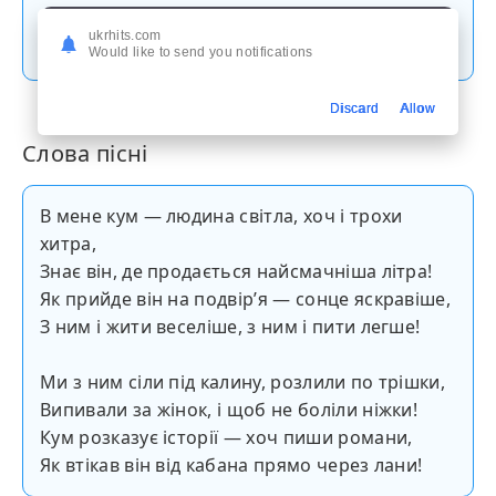
Скачати пісню
ukrhits.com
Would like to send you notifications
Discard
Allow
Слова пісні
В мене кум — людина світла, хоч і трохи
хитра,
Знає він, де продається найсмачніша літра!
Як прийде він на подвір’я — сонце яскравіше,
З ним і жити веселіше, з ним і пити легше!
Ми з ним сіли під калину, розлили по трішки,
Випивали за жінок, і щоб не боліли ніжки!
Кум розказує історії — хоч пиши романи,
Як втікав він від кабана прямо через лани!