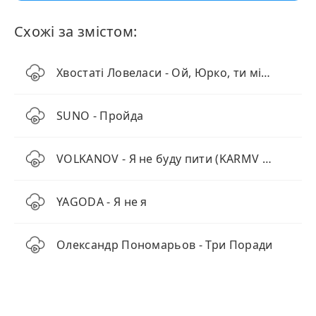
Схожі за змістом:
Хвостаті Ловеласи - Ой, Юрко, ти мій куме
SUNO - Пройда
VOLKANOV - Я не буду пити (KARMV REMIX)
YAGODA - Я не я
Олександр Пономарьов - Три Поради