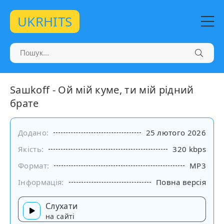
UKRHITS
Saшkoff - Ой мій куме, ти мій рідний
брате
Додано:
25 лютого 2026
Якість:
320 kbps
Формат:
MP3
Інформація:
Повна версія
Слухати
на сайті