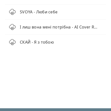
SVOYA - Люби себе
І лиш вона мені потрібна - AI Cover Remix
СКАЙ - Я з тобою