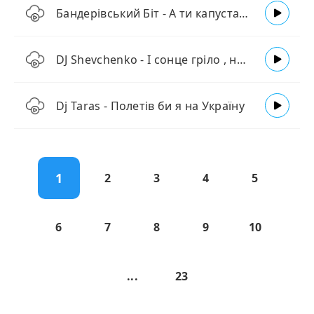
Бандерівський Біт - А ти капуста, а ти розсада (Disco Pop Remix)
DJ Shevchenko - І сонце гріло , не пекло
Dj Taras - Полетів би я на Україну
1
2
3
4
5
6
7
8
9
10
...
23