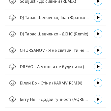
Souljust - До сивини (REMIX)
DJ Тарас Шевченко, Іван Франко - Гімн (Вічний революціонер)
DJ Тарас Шевченко - ДСНС (Remix)
CHURSANOV - Я не святий, ти не свята (REMIX)
DREVO - А може я не буду пити (KARMV REMIX)
Білий Бо - Стіни (KARMV REMIX)
Jerry Heil - Додай гучності (AQRES REMIX)