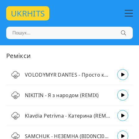
UKRHITS
Ремікси
VOLODYMYR DANTES - Просто кохаю (REMIX)
NIKITIN - Я з народом (REMIX)
Klavdia Petrivna - Катерина (REMIX)
SAMCHUK - НЕЗЕМНА (BID0NCI0N REMIX)