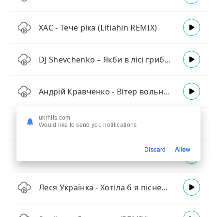
ХАС - Тече ріка (Litiahin REMIX)
DJ Shevchenko – Якби в лісі гриби не родили (Folk Remix)
Андрій Кравченко - Вітер вольний (KARMV Remix)
ukrhits.com
Dj Taras- Ой пішла я у яр за водою (Folk Remix)
Would like to send you notifications
Discard
Allow
Dj Taras - Крила (Ліна Костенко)
Леся Українка - Хотіла б я піснею стати (Блюз Remix)