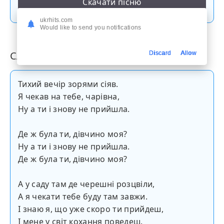
Скачати пісню
ukrhits.com
Would like to send you notifications
Слова пісні
Discard
Allow
Тихий вечір зорями сіяв.
Я чекав на тебе, чарівна,
Ну а ти і знову не прийшла.
Де ж була ти, дівчино моя?
Ну а ти і знову не прийшла.
Де ж була ти, дівчино моя?
А у саду там де черешні розцвіли,
А я чекати тебе буду там завжи.
І знаю я, що уже скоро ти прийдеш,
І мене у світ кохання поведеш.