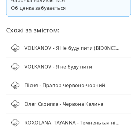
Чарочка наливається
Обіцянка забувається
Схожі за змістом:
VOLKANOV - Я Не буду пити (BID0NCI0N REMIX)
VOLKANOV - Я не буду пити
Пісня - Прапор червоно-чорний
Олег Скрипка - Червона Калина
ROXOLANA, TAYANNA - Темненькая нічка