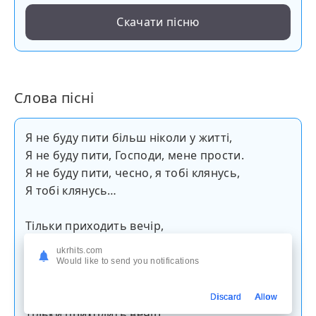
Скачати пісню
Слова пісні
Я не буду пити більш ніколи у житті,
Я не буду пити, Господи, мене прости.
Я не буду пити, чесно, я тобі клянусь,
Я тобі клянусь…
Тільки приходить вечір,
Нічка ляга на плечі,
ukrhits.com
Чарочка наливається
Would like to send you notifications
Обіцянка забувається.
Discard
Allow
Тільки приходить вечір,