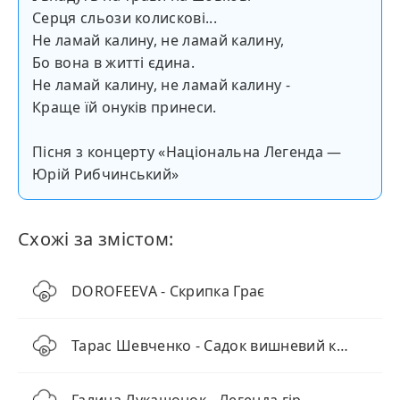
Серця сльози колисковi...
Не ламай калину, не ламай калину,
Бо вона в життi єдина.
Не ламай калину, не ламай калину -
Краще їй онукiв принеси.
Пісня з концерту «Національна Легенда —
Юрій Рибчинський»
Схожі за змістом:
DOROFEEVA - Скрипка Грає
Тарас Шевченко - Садок вишневий коло хати