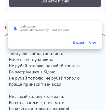
Скачати пісню
Слова пісні
ukrhits.com
Would like to send you notifications
Край дороги не рубай тополю,
Discard
Allow
Може та тополя - твоя доля,
Твоя доля свiтла тополина,
Наче пiсня журавлина.
Не рубай тополю, не рубай тополю,
Бо зустрiнешся з бiдою.
Не рубай тополю, не рубай тополю,
Краще принеси ти їй води!
Не ламай калину коло хати,
Бо вона заплаче, наче мати -
I впадуть на трави на шовкові