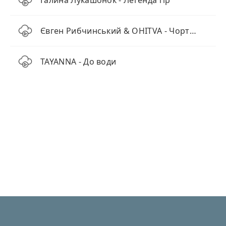
Галина Лукашонок - Легенда гір
Євген Рибчинський & OHITVA - Чортополох (Наживо)
TAYANNA - До води