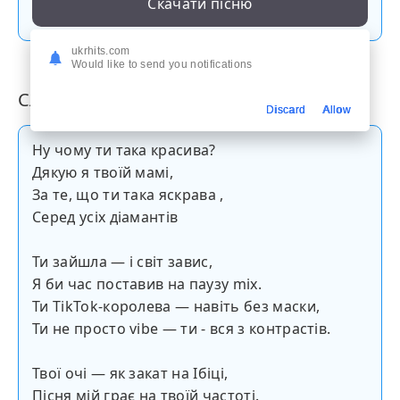
Скачати пісню
ukrhits.com
Would like to send you notifications
Слова пісні
Discard
Allow
Ну чому ти така красива?
Дякую я твоїй мамі,
За те, що ти така яскрава ,
Серед усіх діамантів
Ти зайшла — і світ завис,
Я би час поставив на паузу mix.
Ти TikTok-королева — навіть без маски,
Ти не просто vibe — ти - вся з контрастів.
Твої очі — як закат на Ібіці,
Пісня мій грає на твоїй частоті.