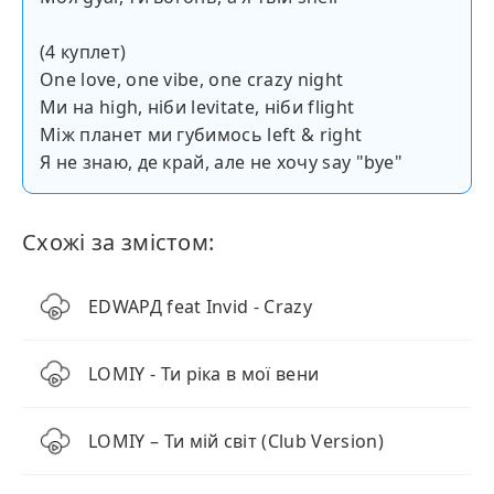
(4 куплет)
One love, one vibe, one crazy night
Ми на high, ніби levitate, ніби flight
Між планет ми губимось left & right
Я не знаю, де край, але не хочу say "bye"
Схожі за змістом:
EDWAРД feat Invid - Crazy
LOMIY - Ти ріка в мої вени
LOMIY – Ти мій світ (Club Version)