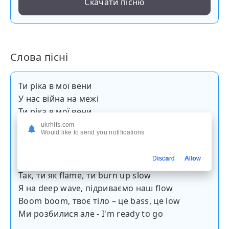
Скачати пісню
Слова пісні
Ти ріка в мої вени
У нас війна на межі
Ти ріка в мої вени
Під нас вібрують планети
ukrhits.com
Would like to send you notifications
1 куплет
Discard
Allow
Так, ти як flame, ти burn up slow
Я на deep wave, підриваємо наш flow
Boom boom, твоє тіло – це bass, це low
Ми розбилися але - I'm ready to go