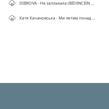
DIBROVA - Не заплакала (BID0NCI0N Remix)
Катя Качановська - Ми летим понад хмарами (KARMV REMIX)