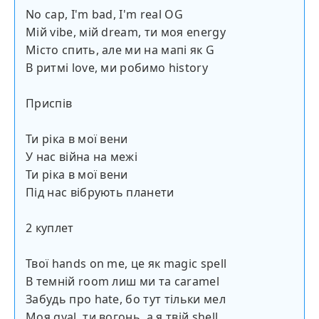
No cap, I'm bad, I'm real OG
Мій vibe, мій dream, ти моя energy
Місто спить, але ми на мапі як G
В ритмі love, ми робимо history
Приспів
Ти ріка в мої вени
У нас війна на межі
Ти ріка в мої вени
Під нас вібрують планети
2 куплет
Твої hands on me, це як magic spell
В темній room лиш ми та caramel
Забудь про hate, бо тут тільки мел
Моя gyal, ти вогонь, а я твій shell