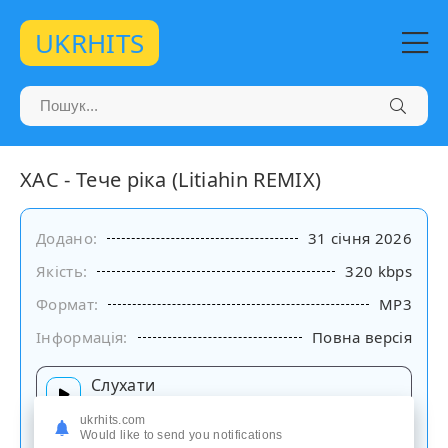
UKRHITS
ХАС - Тече ріка (Litiahin REMIX)
Додано:
31 січня 2026
Якість:
320 kbps
Формат:
MP3
Інформація:
Повна версія
Слухати
на сайті
ukrhits.com
Would like to send you notifications