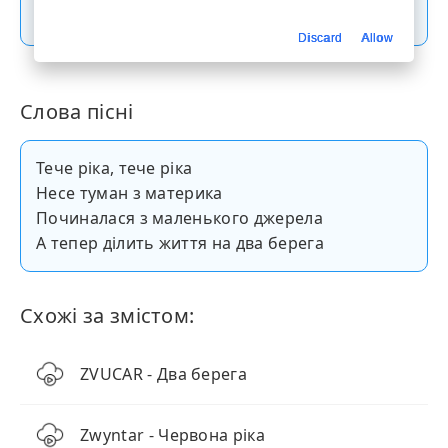
Скачати пісню
Discard
Allow
Слова пісні
Тече ріка, тече ріка
Несе туман з материка
Починалася з маленького джерела
А тепер ділить життя на два берега
Схожі за змістом:
ZVUCAR - Два берега
Zwyntar - Червона ріка