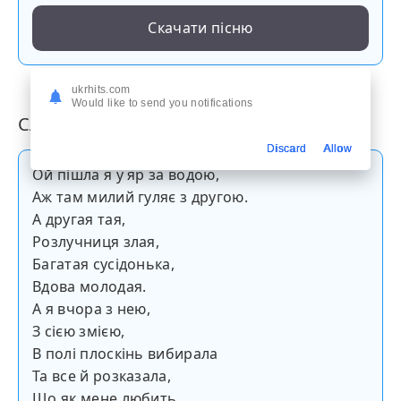
Скачати пісню
ukrhits.com
Would like to send you notifications
Слова пісні
Discard
Allow
Ой пішла я у яр за водою,
Аж там милий гуляє з другою.
А другая тая,
Розлучниця злая,
Багатая сусідонька,
Вдова молодая.
А я вчора з нею,
З сією змією,
В полі плоскінь вибирала
Та все й розказала,
Що як мене любить,