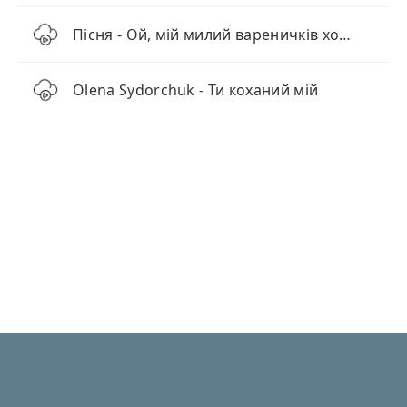
Пісня - Ой, мій милий вареничків хоче (Drum and Bass)
Olena Sydorchuk - Ти коханий мій