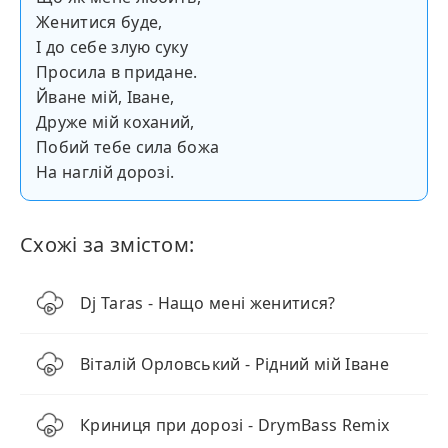
Женитися буде,
І до себе злую суку
Просила в придане.
Йване мій, Іване,
Друже мій коханий,
Побий тебе сила божа
На наглій дорозі.
Схожі за змістом:
Dj Taras - Нащо мені женитися?
Віталій Орловський - Рідний мій Іване
Криниця при дорозі - DrymBass Remix