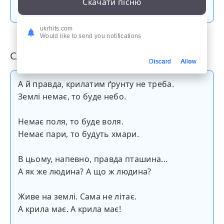
Скачати пісню
ukrhits.com
Would like to send you notifications
Слова пісні
Discard
Allow
А й правда, крилатим ґрунту не треба.
Землі немає, то буде небо.
Немає поля, то буде воля.
Немає пари, то будуть хмари.
В цьому, напевно, правда пташина...
А як же людина? А що ж людина?
Живе на землі. Сама не літає.
А крила має. А крила має!