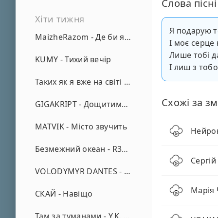
Слова пісні
Хіти тижня
Я подарую 
MaizheRazom - Де би я не був
І моє серце
Лише тобі д
KUMY - Тихий вечір
І лиш з тобо
Таких як я вже на світі нема - А. Малярник
Схожі за зм
GIGAKRIPT - Дощитиме зима
MATVIK - Місто звучить
Нейрон
Безмежний океан - R3phase
Сергій
VOLODYMYR DANTES - Просто кохаю (REMIX)
Марія 
СКАЙ - Навіщо
Там за туманами - Y.K. Music