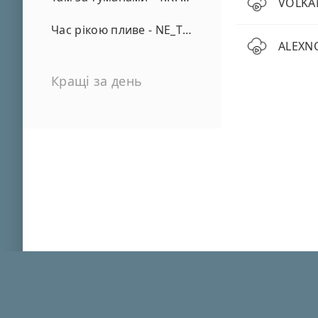
VOLKAN
Час рікою пливе - NE_TVOYA_MRIYA
ALEXNO
Кращі за день