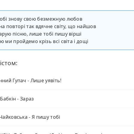
тобі знову свою безмежную любов
 на повторі так вдячне світу, що найшов
арую пісню, лише тобі пишу вірші
ю ми пройдемо крізь всі світа і дощі
істом:
ний Гупач - Лише уявіть!
 Бабкін - Зараз
Чайковська - Я пишу тобі