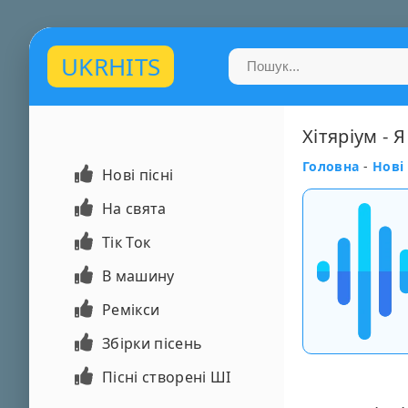
UKRHITS
Хітяріум -
Головна
-
Нові 
Нові пісні
На свята
Тік Ток
В машину
Ремікси
Збірки пісень
Пісні створені ШІ