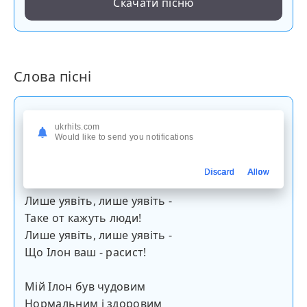
Скачати пісню
Слова пісні
Шановний пане Ерол
ukrhits.com
Шановний пане Ерол
Would like to send you notifications
Чи правду кажуть люди
Що Ілон ваш - расист?
Discard
Allow
Лише уявіть, лише уявіть -
Таке от кажуть люди!
Лише уявіть, лише уявіть -
Що Ілон ваш - расист!
Мій Ілон був чудовим
Нормальним і здоровим