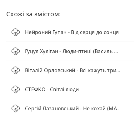
Схожі за змістом:
Нейроний Гупач - Від серця до сонця
Гуцул Хуліган - Люди-птиці (Василь Мельникович)
Віталій Орловський - Всі кажуть тримайся, та як?
СТЕФКО - Світлі люди
Сергій Лазановський - Не кохай (MAVER Remix)