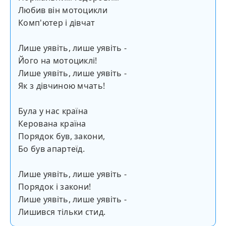
Любив він мотоцикли
Комп'ютер і дівчат
Лише уявіть, лише уявіть -
Його на мотоциклі!
Лише уявіть, лише уявіть -
Як з дівчиною мчать!
Була у нас країна
Керована країна
Порядок був, закони,
Бо був апартеїд.
Лише уявіть, лише уявіть -
Порядок і закони!
Лише уявіть, лише уявіть -
Лишився тільки стид.