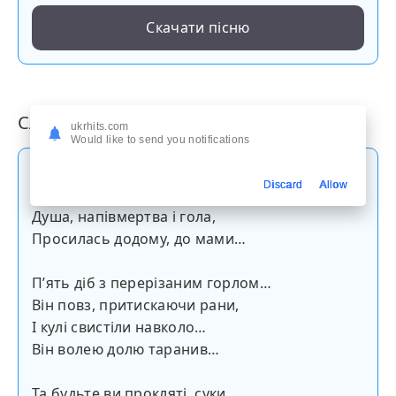
Скачати пісню
Слова пісні
ukrhits.com
Would like to send you notifications
Пʼять діб з перерізаним горлом…
Discard
Allow
Він привидом дерся із ями…
Душа, напівмертва і гола,
Просилась додому, до мами…
Пʼять діб з перерізаним горлом…
Він повз, притискаючи рани,
І кулі свистіли навколо…
Він волею долю таранив…
Та будьте ви прокляті, суки,