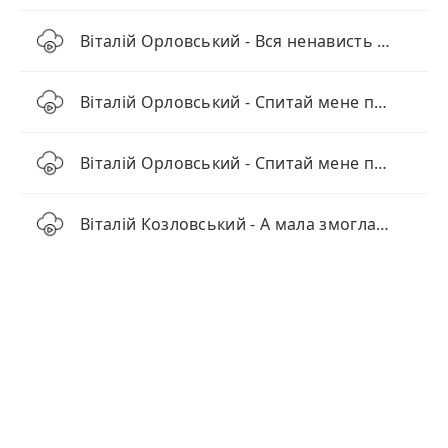
Віталій Орловський - Вся ненависть світу
Віталій Орловський - Спитай мене про біль
Віталій Орловський - Спитай мене про біль
Віталій Козловський - А мала змогла, підфарбувала губи і пішла