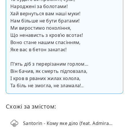
Народжені за болотами!
Хай вернуться вам наші муки!
Нам більше не бути братами!
Ми виростимо покоління,
Що ненависть з кров’ю всотає!
Воно стане нашим спасінням,
Яке вас в бетон закатає!
Пʼять діб з перерізаним горлом…
Він бачив, як смерть підповзала,
І кров в рваних жилах холола,
Та біль не змогла, не зламала!..
Схожі за змістом:
Santorin - Кому яке діло (feat. Admiralov)