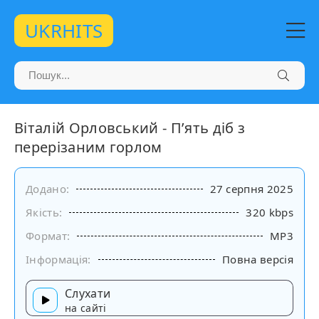
UKRHITS
Віталій Орловський - Пʼять діб з
перерізаним горлом
Додано:
27 серпня 2025
Якість:
320 kbps
Формат:
MP3
Інформація:
Повна версія
Слухати
на сайті