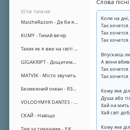
Слова пісні
Хіти тижня
Коли на дні,
MaizheRazom - Де би я не був
Так хочется
Так хочется
KUMY - Тихий вечір
Так хочется
Таких як я вже на світі нема - А. Малярник
Впускаєш л
А вони вбив
GIGAKRIPT - Дощитиме зима
Так хочется
MATVIK - Місто звучить
Так хочется
Безмежний океан - R3phase
Кому яке ді
Душа або ті
VOLODYMYR DANTES - Просто кохаю (REMIX)
Хай на мить
Хай світ до
СКАЙ - Навіщо
Кому яке ді
Там за туманами - Y.K. Music