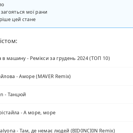
ло
 загояться мої рани
бріше цей стане
істом:
 в машину - Ремікси за грудень 2024 (ТОП 10)
йлова - Аморе (MAVER Remix)
in - Танцюй
рістайла - А море, море
 alyona - Там, де немає людей (BID0NCI0N Remix)