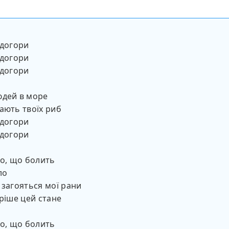
 догори
 догори
 догори
юдей в море
ають твоїх риб
 догори
 догори
ло, що болить
ло
 загояться мої рани
бріше цей стане
ло, що болить