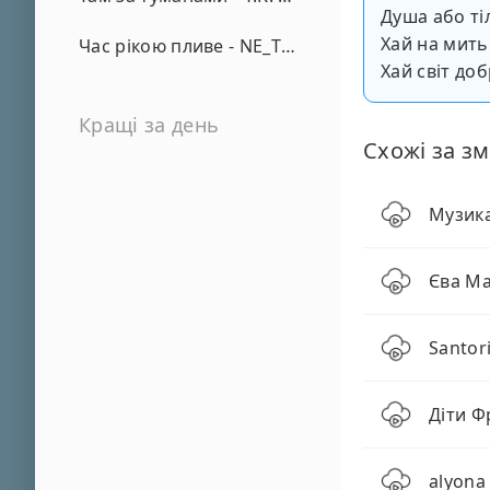
Душа або ті
Хай на мить
Час рікою пливе - NE_TVOYA_MRIYA
Хай світ до
Кращі за день
Схожі за зм
Музика
Єва Ма
Santor
Діти Ф
alyona