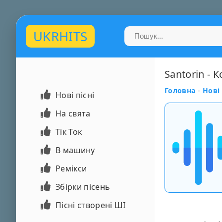
UKRHITS
Santorin - К
Головна
-
Нові 
Нові пісні
На свята
Тік Ток
В машину
Ремікси
Збірки пісень
Пісні створені ШІ