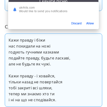
Скачати пісню
ukrhits.com
Would like to send you notifications
Discard
Allow
Слова пісні
Кажи правду і біжи
нас покидали на ножі
годують гучними казками
подайте правду, будьте ласкаві,
але не будьте як чужі.
Кажи правду - і ховайся,
тільки назад не повертайся
тобі закриті всі шляхи,
тепер ми знаємо хто ти
і ні на що не сподівайся.