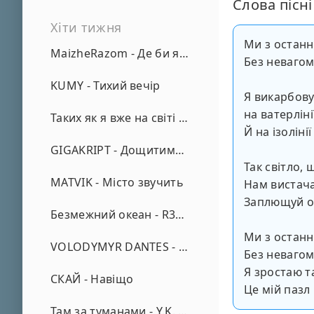
Слова пісні
Хіти тижня
Ми з останн
MaizheRazom - Де би я не був
Без невагом
KUMY - Тихий вечір
Я викарбову
на ватерлін
Таких як я вже на світі нема - А. Малярник
Й на ізоліні
GIGAKRIPT - Дощитиме зима
Так світло,
MATVIK - Місто звучить
Нам вистача
Заплющуй о
Безмежний океан - R3phase
Ми з останн
VOLODYMYR DANTES - Просто кохаю (REMIX)
Без невагом
Я зростаю т
СКАЙ - Навіщо
Це мій пазл 
Там за туманами - Y.K. Music