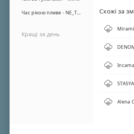
Схожі за зм
Час рікою пливе - NE_TVOYA_MRIYA
Mirami
Кращі за день
DENOMA
Incama
STASYA
Alena 