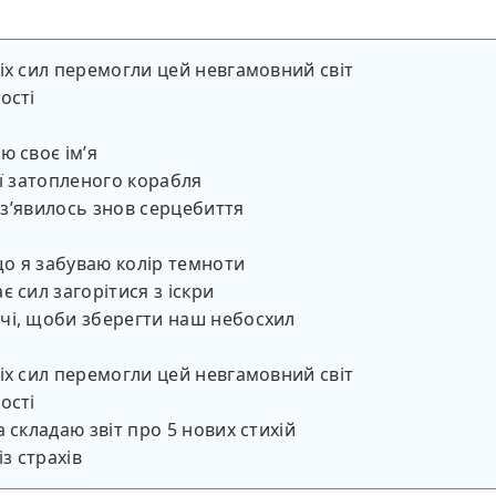
іх сил перемогли цей невгамовний світ
ості
ю своє імʼя
ії затопленого корабля
ї зʼявилось знов серцебиття
 що я забуваю колір темноти
є сил загорітися з іскри
чі, щоби зберегти наш небосхил
іх сил перемогли цей невгамовний світ
ості
а складаю звіт про 5 нових стихій
із страхів