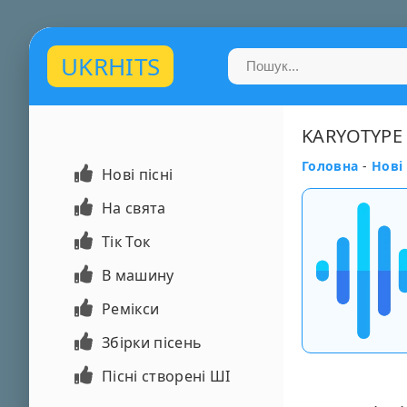
UKRHITS
KARYOTYPE 
Головна
-
Нові 
Нові пісні
На свята
Тік Ток
В машину
Ремікси
Збірки пісень
Пісні створені ШІ