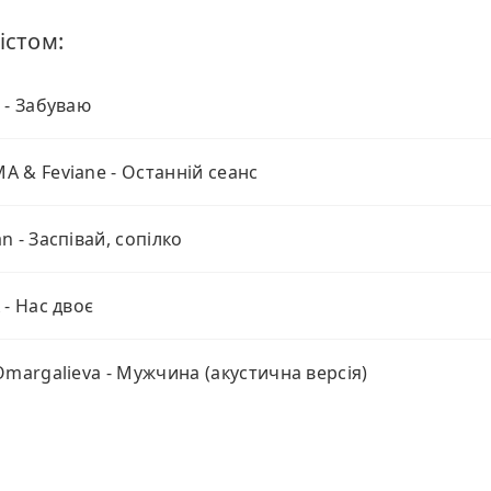
істом:
 - Забуваю
 & Feviane - Останній сеанс
n - Заспівай, сопілко
 - Нас двоє
Omargalieva - Мужчина (акустична версія)