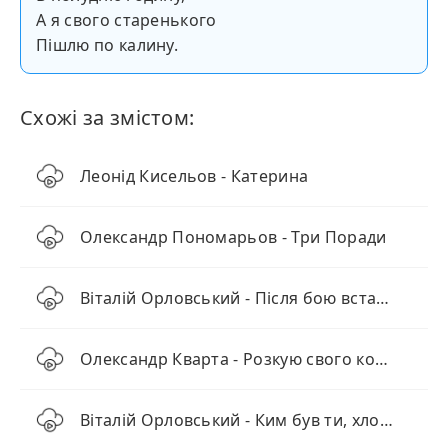
А я свого старенького
Пішлю по калину.
Схожі за змістом:
Леонід Кисельов - Катерина
Олександр Пономарьов - Три Поради
Віталій Орловський - Після бою встало сонце
Олександр Кварта - Розкую свого коня (MAVER Remix)
Віталій Орловський - Ким був ти, хлопче, до війни?