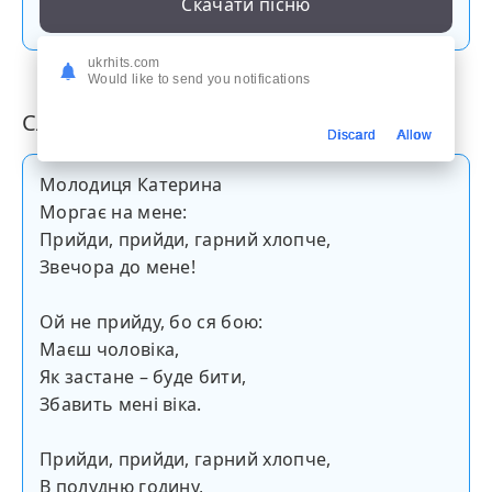
Скачати пісню
ukrhits.com
Would like to send you notifications
Слова пісні
Discard
Allow
Молодиця Катерина
Моргає на мене:
Прийди, прийди, гарний хлопче,
Звечора до мене!
Ой не прийду, бо ся бою:
Маєш чоловіка,
Як застане – буде бити,
Збавить мені віка.
Прийди, прийди, гарний хлопче,
В полудню годину,