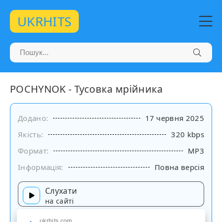
UKRHITS
POCHYNOK - Тусовка мрійника
Додано:
17 червня 2025
Якість:
320 kbps
Формат:
MP3
Інформація:
Повна версія
Слухати
на сайті
ukrhits.com