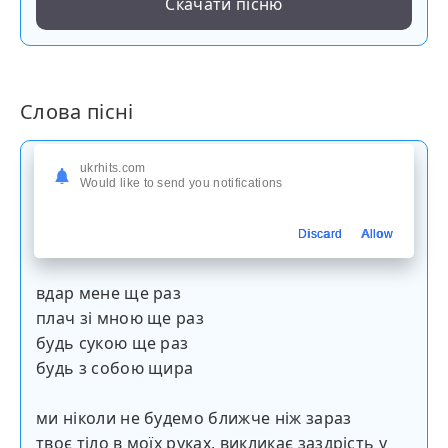
Скачати пісню
Слова пісні
надихни мене ще раз
ukrhits.com
Would like to send you notifications
ігноруй мене ще раз
ревнуй мене ще раз
Discard
Allow
давай сварки ще раз
вдар мене ще раз
плач зі мною ще раз
будь сукою ще раз
будь з собою щира
ми ніколи не будемо ближче ніж зараз
твоє тіло в моїх руках, викликає заздрість у