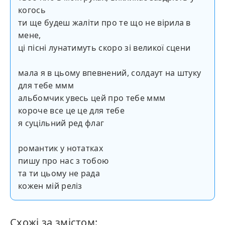
когось
ти ще будеш жаліти про те що не вірила в
мене,
ці пісні лунатимуть скоро зі великої сцени
мала я в цьому впевнений, солдаут на штуку
для тебе ммм
альбомчик увесь цей про тебе ммм
короче все це це для тебе
я суцільний ред флаг
романтик у нотатках
пишу про нас з тобою
та ти цьому не рада
кожен мій реліз
Схожі за змістом: