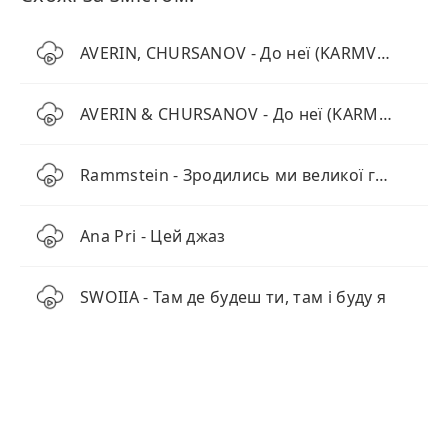
AVERIN, CHURSANOV - До неї (KARMV REMIX)
AVERIN & CHURSANOV - До неї (KARMV Remix)
Rammstein - Зродились ми великої години (by Monrote)
Ana Pri - Цей джаз
SWOIIA - Там де будеш ти, там і буду я