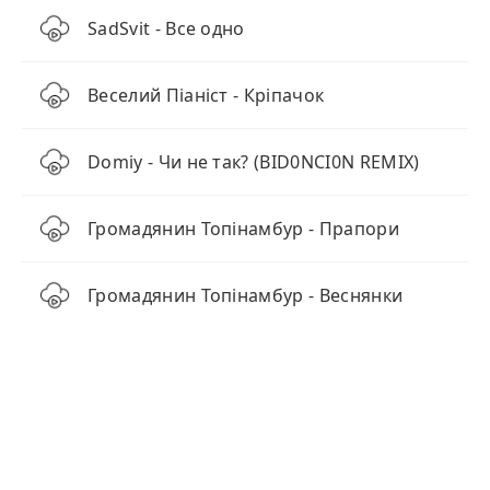
SadSvit - Все одно
Веселий Піаніст - Кріпачок
Domiy - Чи не так? (BID0NCI0N REMIX)
Громадянин Топінамбур - Прапори
Громадянин Топінамбур - Веснянки