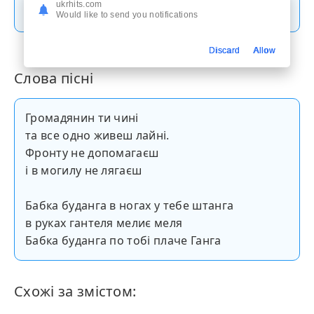
Скачати пісню
ukrhits.com
Would like to send you notifications
Discard
Allow
Слова пісні
Громадянин ти чині
та все одно живеш лайні.
Фронту не допомагаєш
і в могилу не лягаєш
Бабка буданга в ногах у тебе штанга
в руках гантеля мелиє меля
Бабка буданга по тобі плаче Ганга
Схожі за змістом: