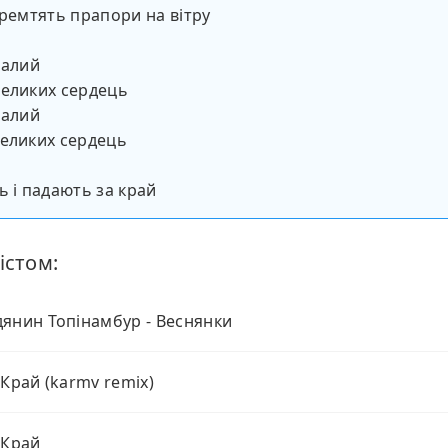
тремтять прапори на вітру
малий
великих сердець
малий
еликих сердець
ь і падають за край
істом:
янин Топінамбур - Веснянки
 Край (karmv remix)
 Край