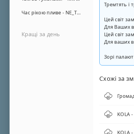
Тремтять і 
Час рікою пливе - NE_TVOYA_MRIYA
Цей світ за
Для Ваших 
Кращі за день
Цей світ за
Для ваших в
Зорі палают
Схожі за зм
Громад
KOLA -
KOLA -