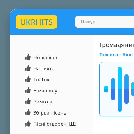
UKRHITS
Громадянин
Головна
-
Нові 
Нові пісні
На свята
Тік Ток
В машину
Ремікси
Збірки пісень
Пісні створені ШІ