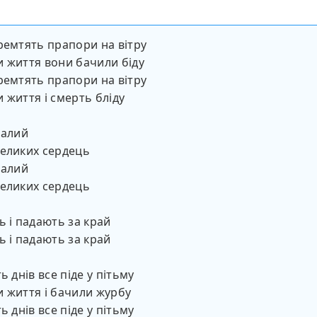
ремтять прапори на вітру
 життя вони бачили біду
ремтять прапори на вітру
 життя і смерть бліду
малий
еликих сердець
малий
еликих сердець
ь і падають за край
ь і падають за край
ь днів все піде у пітьму
 життя і бачили журбу
ь днів все піде у пітьму