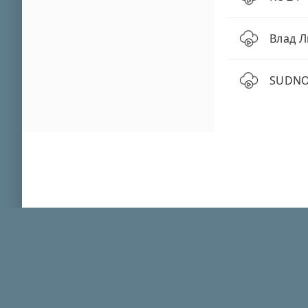
Влад Л
SUDNO 