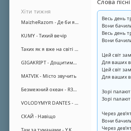
Слова пісні
Хіти тижня
Весь день т
MaizheRazom - Де би я не був
Вони бачили
Весь день т
KUMY - Тихий вечір
Вони бачили
Таких як я вже на світі нема - А. Малярник
Цей світ за
Для ваших в
GIGAKRIPT - Дощитиме зима
Цей світ за
MATVIK - Місто звучить
Для ваших в
Безмежний океан - R3phase
Зорі палают
Зорі палают
VOLODYMYR DANTES - Просто кохаю (REMIX)
Через девʼят
СКАЙ - Навіщо
Вони бачили
Через девʼят
Там за туманами - Y.K. Music