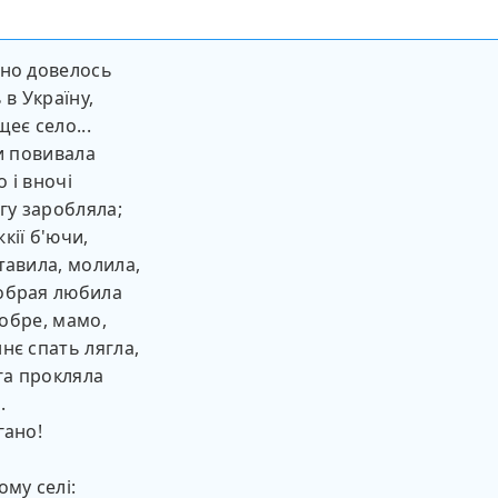
вно довелось
 в Україну,
еє село...
ти повивала
 і вночі
огу заробляла;
кії б'ючи,
тавила, молила,
обрая любила
 Добре, мамо,
нє спать лягла,
ога прокляла
.
гано!
ому селі: