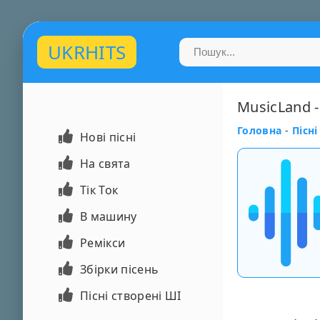
UKRHITS
MusicLand -
Головна
-
Пісні
Нові пісні
На свята
Тік Ток
В машину
Ремікси
Збірки пісень
Пісні створені ШІ