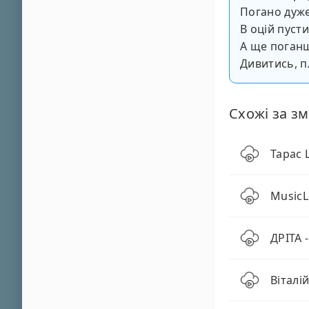
Погано дуже
В оцій пуст
А ще поганш
Дивитись, п
Схожі за зм
Тарас 
MusicL
ДРІТА 
Віталі