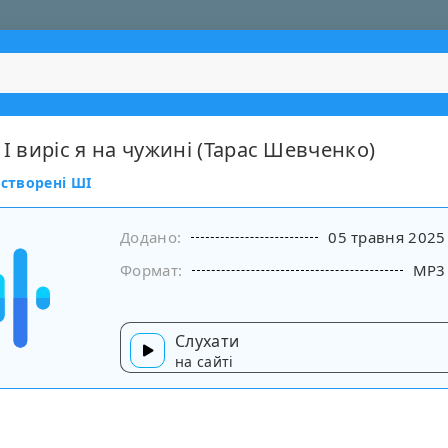
 І виріс я на чужині (Тарас Шевченко)
 створені ШІ
Додано:
05 травня 2025
Формат:
MP3
Слухати
на сайті