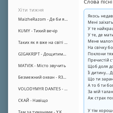
Слова пісні
Хіти тижня
Якось неда
MaizheRazom - Де би я не був
Мені заїхать
У те найкращ
KUMY - Тихий вечір
У те, де ма
Мене малого
Таких як я вже на світі нема - А. Малярник
На свічку б
Поклони тяж
GIGAKRIPT - Дощитиме зима
Пречистій с
MATVIK - Місто звучить
Щоб доля д
Її дитину...
Безмежний океан - R3phase
Що ти заран
А то б ти б
VOLODYMYR DANTES - Просто кохаю (REMIX)
За мій талан
Аж страх по
СКАЙ - Навіщо
У тім хорош
Там за туманами - Y.K. Music