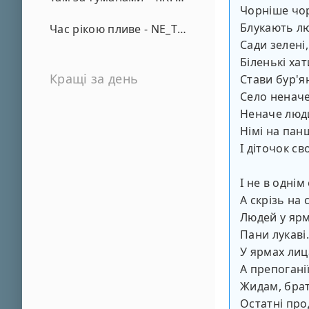
Чорніше чор
Блукають л
Час рікою пливе - NE_TVOYA_MRIYA
Сади зелені
Біленькі хат
Кращі за день
Стави бур'я
Село неначе
Неначе люди
Німі на пан
І діточок сво
І не в однім 
А скрізь на 
Людей у ярм
Пани лукаві.
У ярмах лиц
А препогані
Жидам, бра
Остатні про