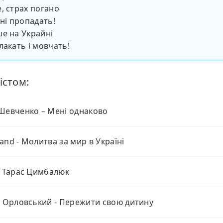
, страх погано
ині пропадать!
е на Украйні
лакать і мовчать!
істом:
Шевченко – Мені однаково
and - Молитва за мир в Україні
- Тарас Цимбалюк
й Орловський - Пережити свою дитину