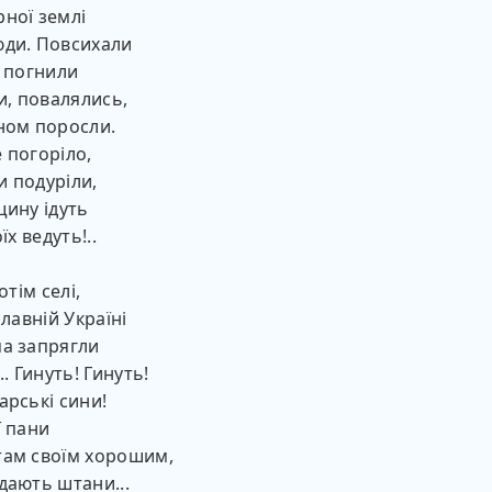
ної землі
юди. Повсихали
, погнили
и, повалялись,
ном поросли.
 погоріло,
 подуріли,
щину ідуть
їх ведуть!..
отім селі,
славній Україні
а запрягли
.. Гинуть! Гинуть!
арські сини!
ї пани
там своїм хорошим,
дають штани...