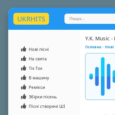
UKRHITS
Y.K. Music 
Головна
-
Нові 
Нові пісні
На свята
Тік Ток
В машину
Ремікси
Збірки пісень
Пісні створені ШІ