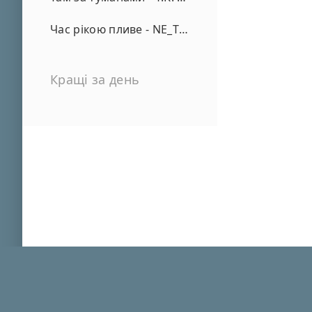
Час рікою пливе - NE_TVOYA_MRIYA
Кращі за день