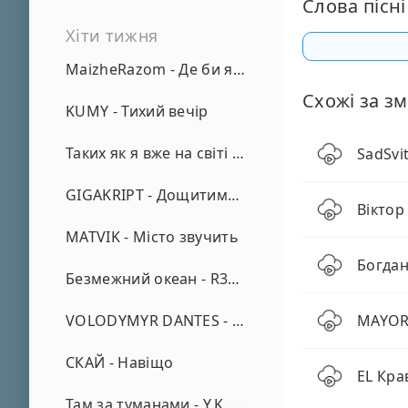
Слова пісні
Хіти тижня
MaizheRazom - Де би я не був
Схожі за зм
KUMY - Тихий вечір
Таких як я вже на світі нема - А. Малярник
SadSvit
GIGAKRIPT - Дощитиме зима
Віктор
MATVIK - Місто звучить
Богдан
Безмежний океан - R3phase
VOLODYMYR DANTES - Просто кохаю (REMIX)
MAYOR
СКАЙ - Навіщо
EL Кра
Там за туманами - Y.K. Music