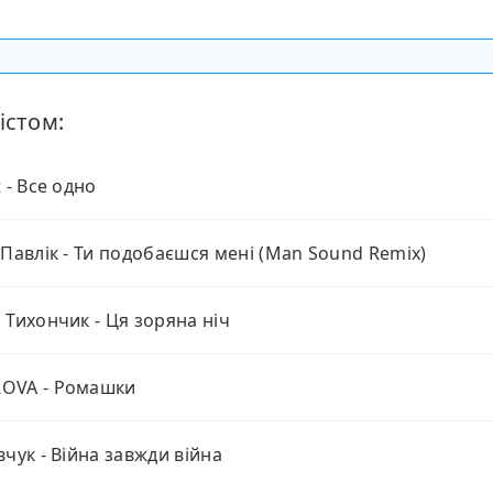
істом:
 - Все одно
 Павлік - Ти подобаєшся мені (Man Sound Remix)
 Тихончик - Ця зоряна ніч
OVA - Ромашки
вчук - Війна завжди війна