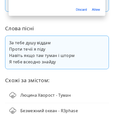
Скачати пісню
Discard
Allow
Слова пісні
За тебе душу віддам
Проти течії я піду
Навіть якщо там туман і шторм
Я тебе всеодно знайду
Схожі за змістом:
Люцина Хворост - Туман
Безмежний океан - R3phase