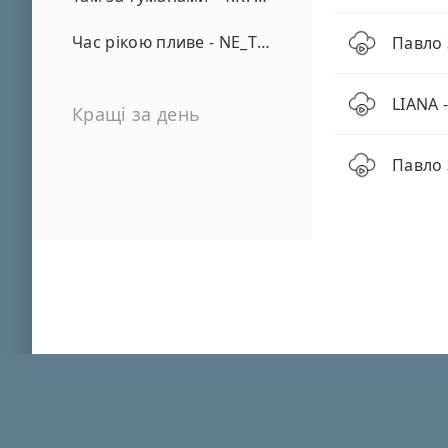
Час рікою пливе - NE_TVOYA_MRIYA
Павло 
LIANA 
Кращі за день
Павло 