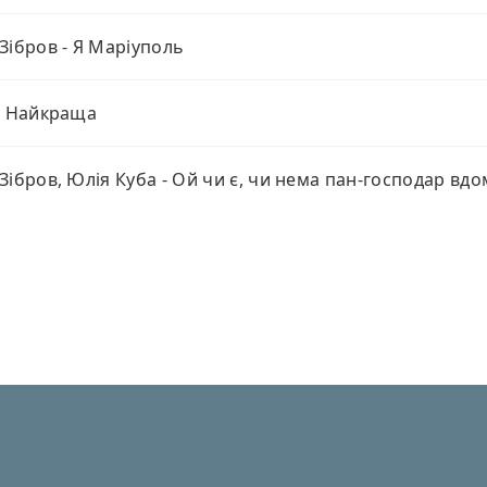
Зібров - Я Маріуполь
- Найкраща
Зібров, Юлія Куба - Ой чи є, чи нема пан-господар вдо