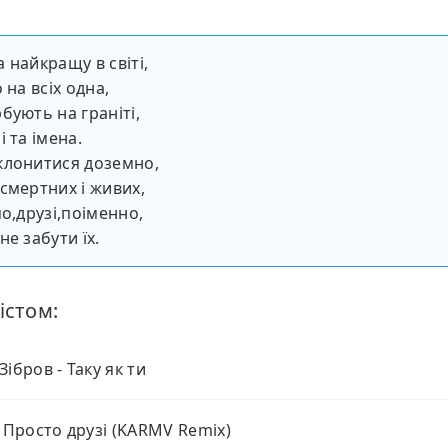
 найкращу в світі,
 на всіх одна,
бують на граніті,
 та імена.
клонитися доземно,
смертних і живих,
мо,друзі,поіменно,
е забути їх.
істом:
Зібров - Таку як ти
- Просто друзі (KARMV Remix)