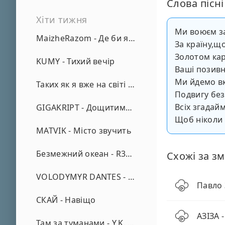
Слова пісні
Хіти тижня
Ми воюєм за
MaizheRazom - Де би я не був
За країну,що
Золотом кар
KUMY - Тихий вечір
Ваші позивні
Ми йдемо в
Таких як я вже на світі нема - А. Малярник
Подвигу без
Всіх згадай
GIGAKRIPT - Дощитиме зима
Щоб ніколи н
MATVIK - Місто звучить
Безмежний океан - R3phase
Схожі за зм
VOLODYMYR DANTES - Просто кохаю (REMIX)
Павло 
СКАЙ - Навіщо
АЗІЗА 
Там за туманами - Y.K. Music