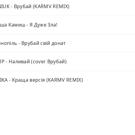
IUK - Врубай (KARMV REMIX)
а Камиш - Я Дуже Зла!
рнопіль - Врубай свій донат
 - Наливай (cover Врубай)
KA - Краща версія (KARMV REMIX)