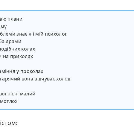
даю плани
ому
блеми знає я і мій психолог
ба драми
подібних колах
и на приколах
міння у проколах
е гарячий вона відчуває холод
вої пісні малий
 мотлох
істом: