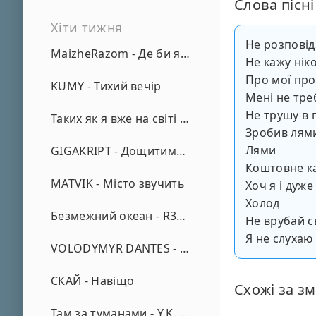
Слова пісні
Хіти тижня
Не розпові
MaizheRazom - Де би я не був
Не кажу нік
Про мої про
KUMY - Тихий вечір
Мені не тре
Не трушу в 
Таких як я вже на світі нема - А. Малярник
Зробив лям
Лями
GIGAKRIPT - Дощитиме зима
Коштовне ка
MATVIK - Місто звучить
Хоч я і дуж
Холод
Безмежний океан - R3phase
Не врубай с
Я не слухаю
VOLODYMYR DANTES - Просто кохаю (REMIX)
СКАЙ - Навіщо
Схожі за зм
Там за туманами - Y.K. Music