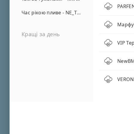
PARFEN
Час рікою пливе - NE_TVOYA_MRIYA
Марфуш
Кращі за день
VIP Те
NewBMP
VERONI