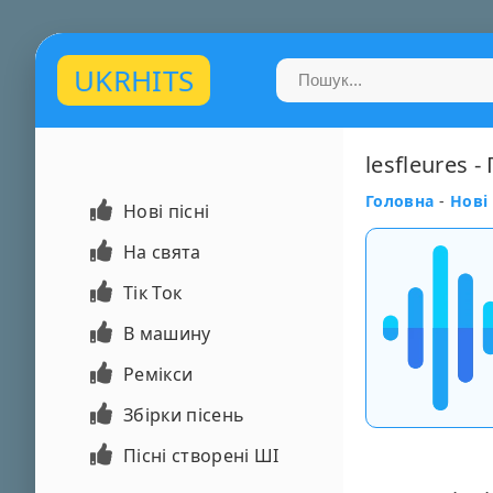
UKRHITS
lesfleures 
Головна
-
Нові 
Нові пісні
На свята
Тік Ток
В машину
Ремікси
Збірки пісень
Пісні створені ШІ