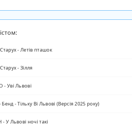
істом:
 Старух - Летів пташок
Старух - Зілля
 - Уві Львові
 Бенд - Тільку Ві Львові (Версія 2025 року)
 - У Львові ночі такі