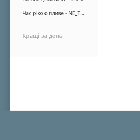
Час рікою пливе - NE_TVOYA_MRIYA
Кращі за день