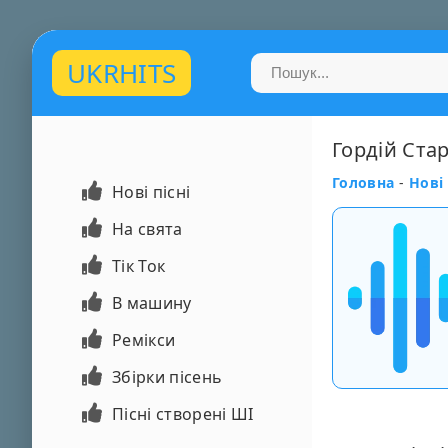
UKRHITS
Гордій Стар
Головна
-
Нові 
Нові пісні
На свята
Тік Ток
В машину
Ремікси
Збірки пісень
Пісні створені ШІ