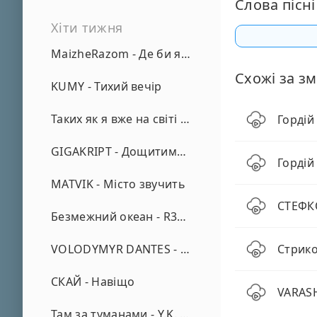
Слова пісні
Хіти тижня
MaizheRazom - Де би я не був
Схожі за зм
KUMY - Тихий вечір
Таких як я вже на світі нема - А. Малярник
Гордій
GIGAKRIPT - Дощитиме зима
Гордій 
MATVIK - Місто звучить
СТЕФКО
Безмежний океан - R3phase
VOLODYMYR DANTES - Просто кохаю (REMIX)
Стрико
СКАЙ - Навіщо
VARASH
Там за туманами - Y.K. Music