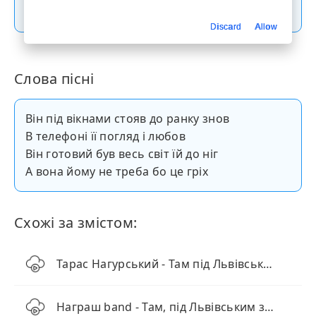
Скачати пісню
Discard
Allow
Слова пісні
Він під вікнами стояв до ранку знов
В телефоні її погляд і любов
Він готовий був весь світ їй до ніг
А вона йому не треба бо це гріх
Схожі за змістом:
Тарас Нагурський - Там під Львівським замком
Награш band - Там, під Львівським замком