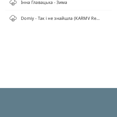
Інна Главацька - Зима
Domiy - Так і не знайшла (KARMV Remix)