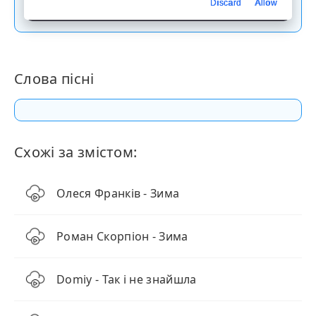
Скачати пісню
Discard
Allow
Слова пісні
Схожі за змістом:
Олеся Франків - Зима
Роман Скорпіон - Зима
Domiy - Так і не знайшла