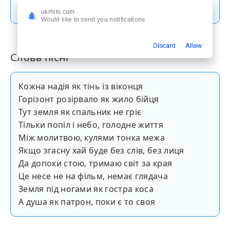
Скачати пісню
ukrhits.com
Would like to send you notifications
Discard
Allow
Слова пісні
Кожна надія як тінь із віконця
Горізонт розірвало як жило бійця
Тут земля як спальник не гріє
Тільки попіл і небо, голодне життя
Між молитвою, кулями тонка межа
Якщо згасну хай буде без слів, без лиця
Да допоки стою, тримаю світ за края
Це несе не на фільм, немає глядача
Земля під ногами як гостра коса
А душа як патрон, поки є то своя