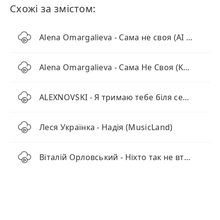
Схожі за змістом:
Alena Omargalieva - Сама не своя (AI Remix)
Alena Omargalieva - Сама Не Своя (KARMV Remix)
ALEXNOVSKI - Я тримаю тебе біля серця
Леся Українка - Надія (MusicLand)
Віталій Орловський - Ніхто так не втомився, як вони