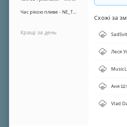
Час рікою пливе - NE_TVOYA_MRIYA
Схожі за зм
Кращі за день
SadSvit
Леся У
MusicL
Аня Шт
Vlad D