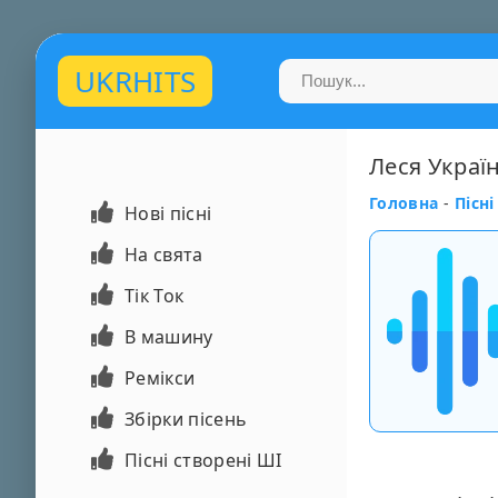
UKRHITS
Леся Україн
Головна
-
Пісні
Нові пісні
На свята
Тік Ток
В машину
Ремікси
Збірки пісень
Пісні створені ШІ