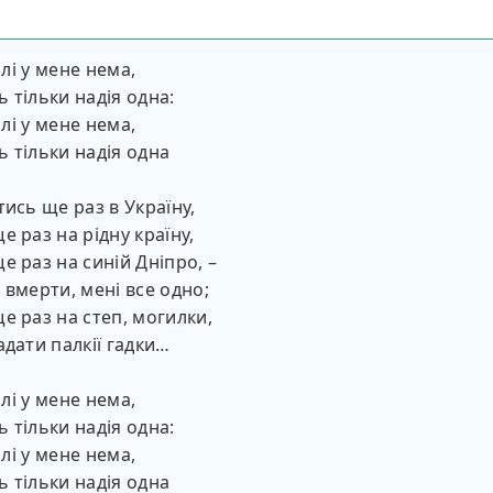
волі у мене нема,
 тільки надія одна:
волі у мене нема,
 тільки надія одна
тись ще раз в Україну,
е раз на рідну країну,
е раз на синій Дніпро, –
 вмерти, мені все одно;
е раз на степ, могилки,
адати палкії гадки…
волі у мене нема,
 тільки надія одна:
волі у мене нема,
 тільки надія одна