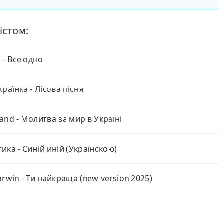
істом:
 - Все одно
країнка - Лісова пісня
and - Молитва за мир в Україні
ика - Синій иній (Українскою)
arwin - Ти найкраща (new version 2025)