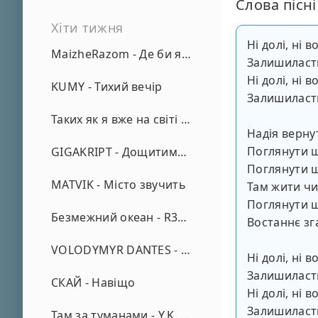
Слова пісні
Хіти тижня
Ні долі, ні 
MaizheRazom - Де би я не був
Залишиласть
Ні долі, ні 
KUMY - Тихий вечір
Залишиласть
Таких як я вже на світі нема - А. Малярник
Надія верну
Поглянути щ
GIGAKRIPT - Дощитиме зима
Поглянути щ
MATVIK - Місто звучить
Там жити чи
Поглянути щ
Безмежний океан - R3phase
Востаннє зг
VOLODYMYR DANTES - Просто кохаю (REMIX)
Ні долі, ні 
Залишиласть
СКАЙ - Навіщо
Ні долі, ні 
Залишиласть
Там за туманами - Y.K. Music