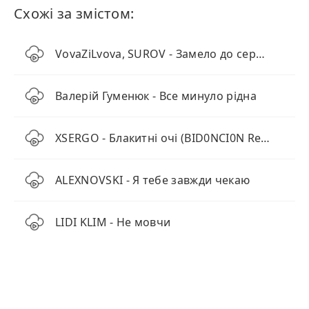
Схожі за змістом:
VovaZiLvova, SUROV - Замело до серця шлях
Валерій Гуменюк - Все минуло рідна
XSERGO - Блакитні очі (BID0NCI0N Remix)
ALEXNOVSKI - Я тебе завжди чекаю
LIDI KLIM - Не мовчи