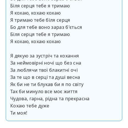
Біля серця тебе я тримаю
Я кохаю, кохаю кохаю
Я тримаю тебе біля серця
Бо для тебе воно зараз б'ється
Біля серця тебе я тримаю
Я кохаю, кохаю кохаю
Я дякую за зустріч та кохання
За неймовірні ночі що без сна
За люблячи твої блакитні очі
За те що в серці та душі весна
Як би не ти блукав би я по світу
Так би минуло все моє життя
Чудова, гарна, рідна та прекрасна
Кохаю тебе дуже
Ти моя!