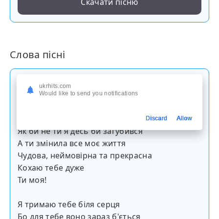
Скачати пісню
Слова пісні
Я дякую що нас звела з тобою доля
ukrhits.com
Що шлях до тебе мій не замело
Would like to send you notifications
Що ти мені даруєш насолоду
Та що взяла мене ти під своє крило
Discard
Allow
Як би не ти я десь би загубився
А ти змінила все моє життя
Чудова, неймовірна та прекрасна
Кохаю тебе дуже
Ти моя!
Я тримаю тебе біля серця
Бо для тебе воно зараз б'ється