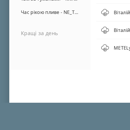
Час рікою пливе - NE_TVOYA_MRIYA
Віталі
Віталі
Кращі за день
METELy