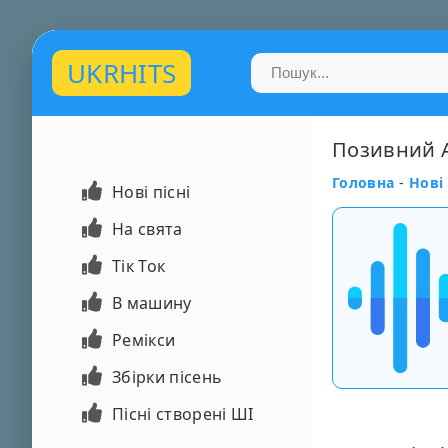
UKRHITS
Позивний А
Головна
-
Нові 
Нові пісні
На свята
Тік Ток
В машину
Ремікси
Збірки пісень
Пісні створені ШІ