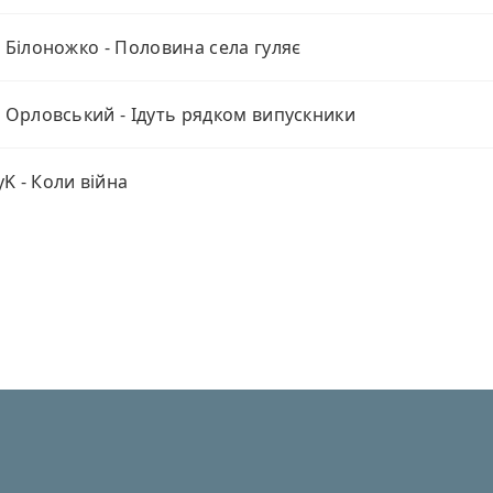
й Білоножко - Половина села гуляє
й Орловський - Ідуть рядком випускники
K - Коли війна