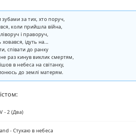
 зубами за тих, хто поруч,
ався, коли прийшла війна,
 ліворуч і праворуч,
ь ховався, ідуть на...
ти, співати до ранку
о не раз кинув виклик смертям,
пішов в небеса на світанку,
лонюсь до землі матерям.
істом:
 - 2 (Два)
and - Стукаю в небеса