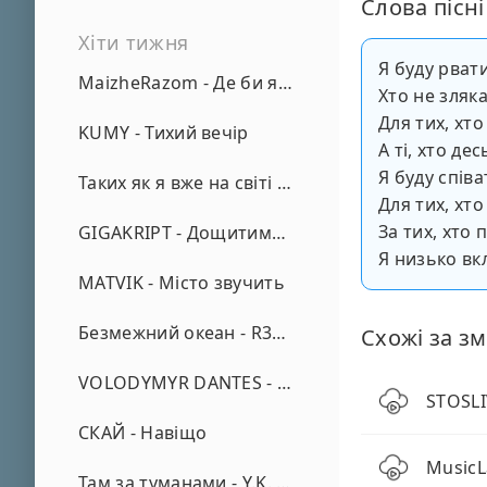
Слова пісні
Хіти тижня
Я буду рвати
MaizheRazom - Де би я не був
Хто не зляк
Для тих, хто
KUMY - Тихий вечір
А ті, хто дес
Я буду співа
Таких як я вже на світі нема - А. Малярник
Для тих, хт
За тих, хто 
GIGAKRIPT - Дощитиме зима
Я низько вк
MATVIK - Місто звучить
Безмежний океан - R3phase
Схожі за зм
VOLODYMYR DANTES - Просто кохаю (REMIX)
STOSLIV
СКАЙ - Навіщо
MusicL
Там за туманами - Y.K. Music