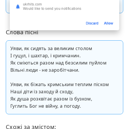
Скачати пісню
ukrhits.com
Would like to send you notifications
Discard
Allow
Слова пісні
Уяви, як сидять за великим столом
І гуцул, і шахтар, і кримчанин.
Як сміються разом над безсилим пуйлом
Вільні люди - не заробітчани.
Уяви, як біжать кримським теплим піском
Наші діти із заходу й сходу,
Як душа розквітає разом із бузком,
Гуглить Бог не війну, а погоду.
Схожі за змістом: