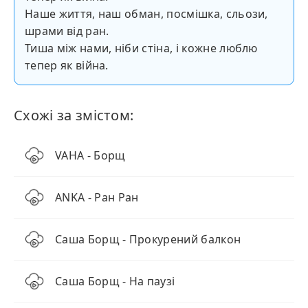
Наше життя, наш обман, посмішка, сльози,
шрами від ран.
Тиша між нами, ніби стіна, і кожне люблю
тепер як війна.
Схожі за змістом:
VAHA - Борщ
ANKA - Ран Ран
Саша Борщ - Прокурений балкон
Саша Борщ - На паузі