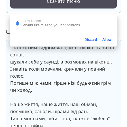
Скачати пісню
ukrhits.com
Would like to send you notifications
Слова пісні
Discard
Allow
І за кожним кадром далі, мов плівка стара на
сонці,
шукали себе у саунді, в розмовах на віконці.
І навіть коли мовчали, кричали у повний
голос.
Потише між нами, гірше ніж будь-який грім
чи холод.
Наше життя, наше життя, наш обман,
посмішка, сльози, шрами від ран.
Тиша між нами, ніби стіна, і кожне "люблю"
тепер як війна.