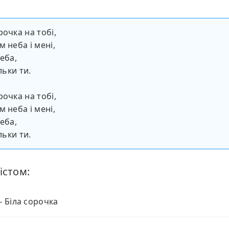
рочка на тобі,
 неба і мені,
еба,
льки ти.
рочка на тобі,
 неба і мені,
еба,
льки ти.
істом:
 - Біла сорочка