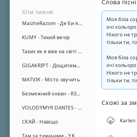
Слова пісні
Хіти тижня
Моя біла со
MaizheRazom - Де би я не був
очі кольором
Нікого не тр
KUMY - Тихий вечір
тільки ти, ті
Таких як я вже на світі нема - А. Малярник
Моя біла со
очі кольором
GIGAKRIPT - Дощитиме зима
Нікого не тр
MATVIK - Місто звучить
тільки ти, ті
Безмежний океан - R3phase
Схожі за зм
VOLODYMYR DANTES - Просто кохаю (REMIX)
Karlen
СКАЙ - Навіщо
Там за туманами - Y.K. Music