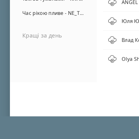
ANGEL 
Час рікою пливе - NE_TVOYA_MRIYA
Юля Юр
Кращі за день
Влад К
Olya Sh