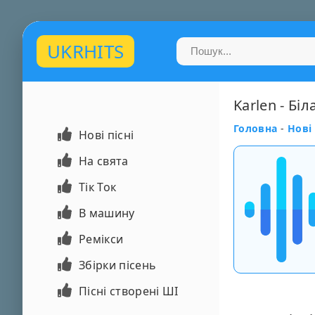
UKRHITS
Karlen - Бі
Головна
-
Нові 
Нові пісні
На свята
Тік Ток
В машину
Ремікси
Збірки пісень
Пісні створені ШІ