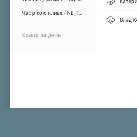
Катери
Час рікою пливе - NE_TVOYA_MRIYA
Влад К
Кращі за день