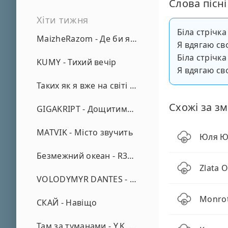
Слова пісні
Хіти тижня
Біла стрічка
MaizheRazom - Де би я не був
Я вдягаю св
Біла стрічка
KUMY - Тихий вечір
Я вдягаю св
Таких як я вже на світі нема - А. Малярник
Схожі за зм
GIGAKRIPT - Дощитиме зима
MATVIK - Місто звучить
Юля Юр
Безмежний океан - R3phase
Zlata 
VOLODYMYR DANTES - Просто кохаю (REMIX)
Monrot
СКАЙ - Навіщо
Там за туманами - Y.K. Music