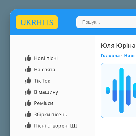
UKRHITS
Юля Юріна -
Головна
-
Нові 
Нові пісні
На свята
Тік Ток
В машину
Ремікси
Збірки пісень
Пісні створені ШІ