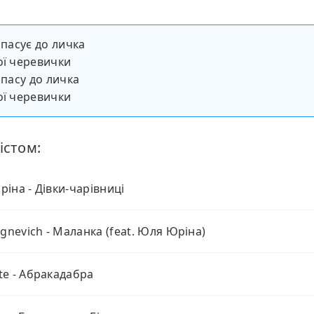
 пасує до личка
ої черевички
 пасу до личка
ої черевички
істом:
іна - Дівки-чарівниці
Ognevich - Маланка (feat. Юля Юріна)
e - Абракадабра