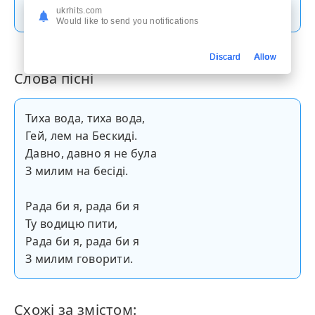
Скачати пісню
ukrhits.com
Would like to send you notifications
Discard
Allow
Слова пісні
Тиха вода, тиха вода,
Гей, лем на Бескиді.
Давно, давно я не була
З милим на бесіді.
Рада би я, рада би я
Ту водицю пити,
Рада би я, рада би я
З милим говорити.
Схожі за змістом: