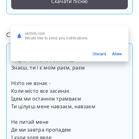
Скачати пісню
Слова пісні
ukrhits.com
Would like to send you notifications
Я уявляю: сонце впало за небокраєм
Discard
Allow
Міцно ти мене обіймаєш
Знаєш, ти і є моїм раєм, раєм
Ніхто не взнає -
Коли місто все засинає
Їдем ми останнім трамваєм
Ти цілуєш мене навзаєм, навзаєм
Не питай мене
Де ми завтра пропадем
І куди зоря веде