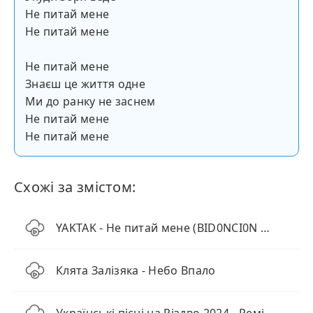
Не питай мене
Не питай мене
Не питай мене
Знаєш це життя одне
Ми до ранку не заснем
Не питай мене
Не питай мене
Схожі за змістом:
YAKTAK - Не питай мене (BID0NCI0N REMIX)
Клята Залізяка - Небо Впало