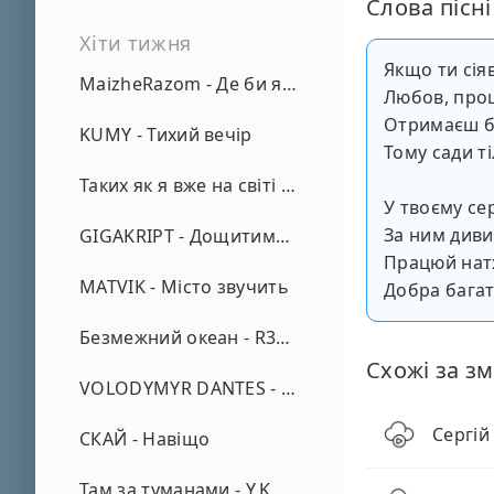
Слова пісні
Хіти тижня
Якщо ти сія
MaizheRazom - Де би я не був
Любов, прощ
Отримаєш б
KUMY - Тихий вечір
Тому сади т
Таких як я вже на світі нема - А. Малярник
У твоєму се
За ним диви
GIGAKRIPT - Дощитиме зима
Працюй нат
MATVIK - Місто звучить
Добра багат
Безмежний океан - R3phase
Схожі за зм
VOLODYMYR DANTES - Просто кохаю (REMIX)
Сергій
СКАЙ - Навіщо
Там за туманами - Y.K. Music