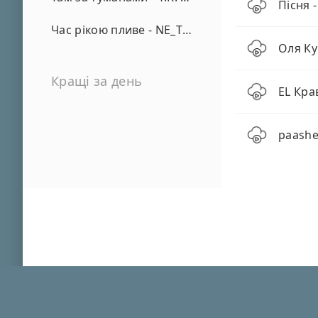
Пісня 
Час рікою пливе - NE_TVOYA_MRIYA
Оля Ку
Кращі за день
EL Кра
paashe