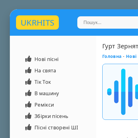
UKRHITS
Гурт Зернят
Головна
-
Нові 
Нові пісні
На свята
Тік Ток
В машину
Ремікси
Збірки пісень
Пісні створені ШІ