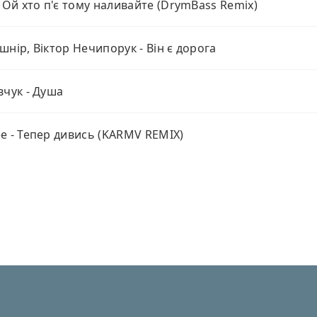
- Ой хто п'є тому наливайте (DrymBass Remix)
шнір, Віктор Нечипорук - Він є дорога
вчук - Душа
e - Тепер дивись (KARMV REMIX)