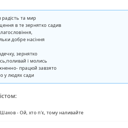
в радість та мир
ення в те зернятко садив
лагословіння,
ільки добре насіння
рдечку, зернятко
сь,поливай і молись
хненно- працюй завзято
о у людях сади
істом:
 Шахов - Ой, хто п'є, тому наливайте