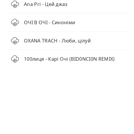
Ana Pri - Цей джаз
ОЧІ В ОЧІ - Синоніми
OXANA TRACH - Люби, цілуй
100лиця - Карі Очі (BID0NCI0N REMIX)