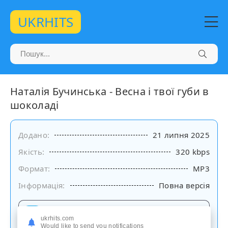
UKRHITS
Наталія Бучинська - Весна і твої губи в
шоколаді
Додано:
21 липня 2025
Якість:
320 kbps
Формат:
MP3
Інформація:
Повна версія
Слухати
ukrhits.com
на сайті
Would like to send you notifications