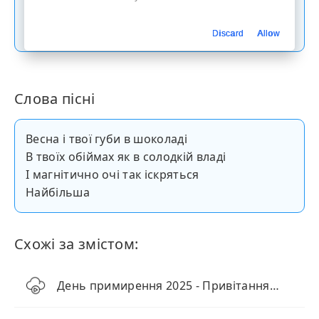
Скачати пісню
Discard
Allow
Слова пісні
Весна і твої губи в шоколаді
В твоїх обіймах як в солодкій владі
І магнітично очі так іскряться
Найбільша
Схожі за змістом:
День примирення 2025 - Привітання (пісня)