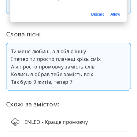
Скачати пісню
Discard
Allow
Слова пісні
Ти мене любиш, а люблю іншу
І тепер ти просто плачеш крізь сміх
А я просто промовчу замість слів
Колись я обрав тебе замість всіх
Так було 9 житів, тепер 7
Схожі за змістом:
ENLEO - Краще промовчу