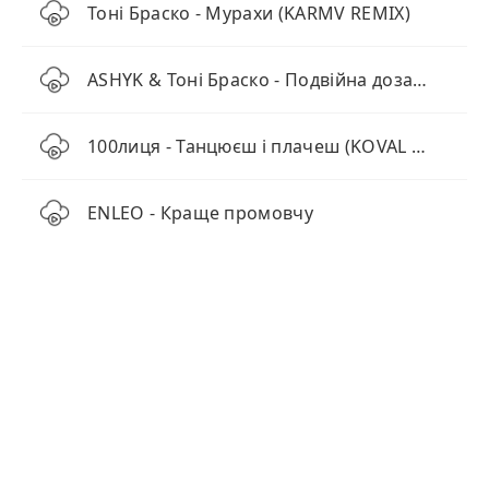
Тоні Браско - Мурахи (KARMV REMIX)
ASHYK & Тоні Браско - Подвійна доза (KARMV Remix)
100лиця - Танцюєш і плачеш (KOVAL remix)
ENLEO - Краще промовчу