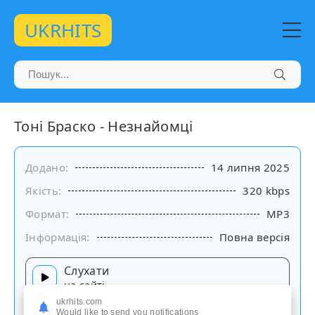
UKRHITS
Тоні Браско - Незнайомці
Додано:
14 липня 2025
Якість:
320 kbps
Формат:
MP3
Інформація:
Повна версія
Слухати
на сайті
ukrhits.com
Would like to send you notifications