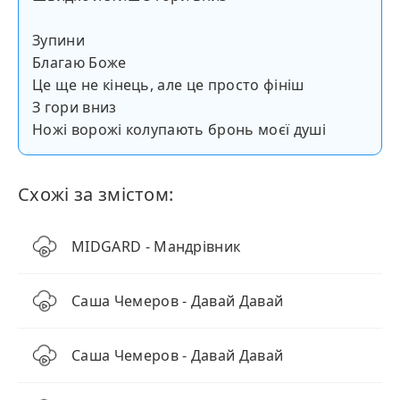
Зупини
Благаю Боже
Це ще не кінець, але це просто фініш
З гори вниз
Ножі ворожі колупають бронь моєї душі
Схожі за змістом:
MIDGARD - Мандрівник
Саша Чемеров - Давай Давай
Саша Чемеров - Давай Давай