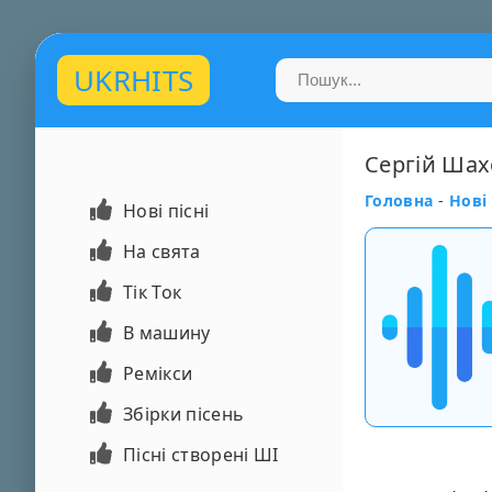
UKRHITS
Сергій Шахо
Головна
-
Нові 
Нові пісні
На свята
Тік Ток
В машину
Ремікси
Збірки пісень
Пісні створені ШІ