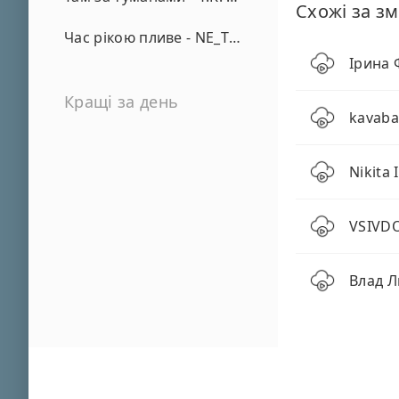
Схожі за зм
Час рікою пливе - NE_TVOYA_MRIYA
Ірина 
Кращі за день
kavaba
Nikita
VSIVD
Влад Л