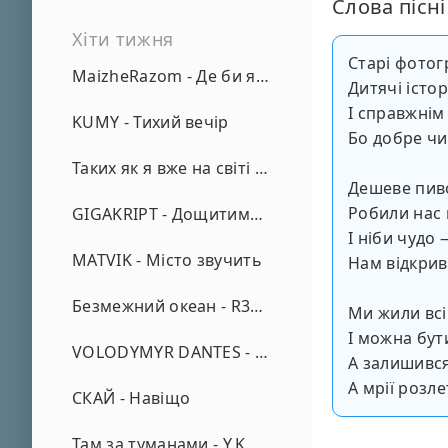
Слова пісні
Хіти тижня
Старі фотогр
MaizheRazom - Де би я не був
Дитячі істор
І справжнім
KUMY - Тихий вечір
Бо добре чи
Таких як я вже на світі нема - А. Малярник
Дешеве пиво
Робили нас
GIGAKRIPT - Дощитиме зима
І ніби чудо
MATVIK - Місто звучить
Нам відкрив
Безмежний океан - R3phase
Ми жили всі 
І можна бут
VOLODYMYR DANTES - Просто кохаю (REMIX)
А залишився
А мрії розле
СКАЙ - Навіщо
Там за туманами - Y.K. Music