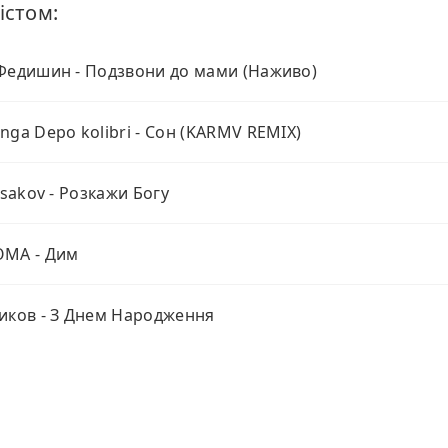
істом:
Федишин - Подзвони до мами (Наживо)
nga Depo kolibri - Сон (KARMV REMIX)
 Isakov - Розкажи Богу
OMA - Дим
иков - З Днем Народження