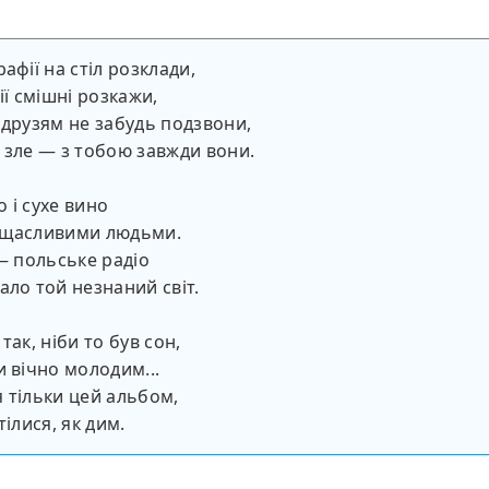
афії на стіл розклади,
ії смішні розкажи,
 друзям не забудь подзвони,
 зле — з тобою завжди вони.
 і сухе вино
 щасливими людьми.
 — польське радіо
ало той незнаний світ.
так, ніби то був сон,
и вічно молодим...
 тільки цей альбом,
тілися, як дим.