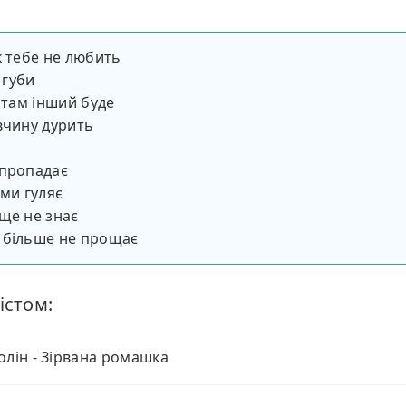
к тебе не любить
є губи
к там інший буде
вчину дурить
 пропадає
ими гуляє
ще не знає
 більше не прощає
істом:
олін - Зірвана ромашка