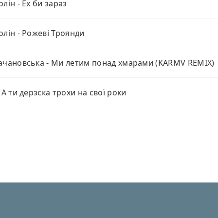
олін - Ех би зараз
олін - Рожеві Троянди
ачановська - Ми летим понад хмарами (KARMV REMIX)
- А ти дерзска трохи на свої роки