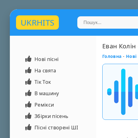
UKRHITS
Еван Колін 
Головна
-
Нові 
Нові пісні
На свята
Тік Ток
В машину
Ремікси
Збірки пісень
Пісні створені ШІ