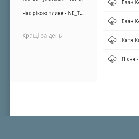
Еван К
Час рікою пливе - NE_TVOYA_MRIYA
Еван К
Кращі за день
Катя К
Пісня 