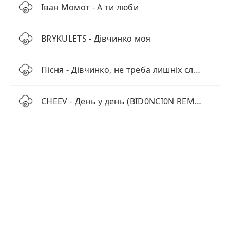
Іван Момот - А ти люби
BRYKULETS - Дівчинко моя
Пісня - Дівчинко, не треба лишніх слів (Barsik cover)
CHEEV - День у день (BID0NCI0N REMIX)