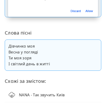
Скачати пісню
Discard
Allow
Слова пісні
Дівчинко моя
Весна у погляді
Ти моя зоря
І світлий день в житті
Схожі за змістом:
NANA - Так звучить Київ