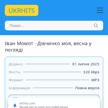
UKRHITS
Іван Момот - Дівчинко моя, весна у
погляді
Додано:
01 липня 2025
Якість:
320 kbps
Формат:
MP3
Інформація:
Повна версія
Слухати
ukrhits.com
на сайті
Would like to send you notifications