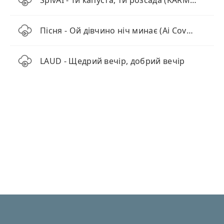
SpivAI - Ти капуста, ти розсада (KARMV REMIX)
Пісня - Ой дівчино ніч минає (Ai Cover Remix)
LAUD - Щедрий вечір, добрий вечір