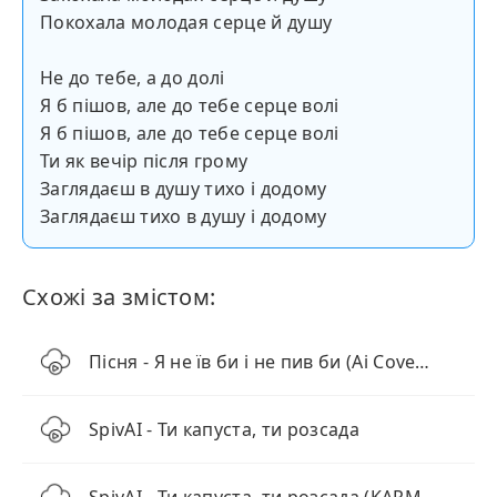
Покохала молодая серце й душу
Не до тебе, а до долі
Я б пішов, але до тебе серце волі
Я б пішов, але до тебе серце волі
Ти як вечір після грому
Заглядаєш в душу тихо і додому
Заглядаєш тихо в душу і додому
Схожі за змістом:
Пісня - Я не їв би і не пив би (Ai Cover Remix)
SpivAI - Ти капуста, ти розсада