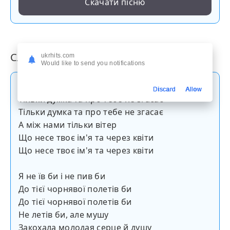
Скачати пісню
Слова пісні
ukrhits.com
Would like to send you notifications
Ой дівчино ніч минає
Discard
Allow
Тільки думка та про тебе не згасає
Тільки думка та про тебе не згасає
А між нами тільки вітер
Що несе твоє ім'я та через квіти
Що несе твоє ім'я та через квіти
Я не їв би і не пив би
До тієї чорнявої полетів би
До тієї чорнявої полетів би
Не летів би, але мушу
Закохала молодая серце й душу