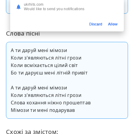
Скачати пісню
ukrhits.com
Would like to send you notifications
Discard
Allow
Слова пісні
А ти даруй мені мімози
Коли з'являються літні грози
Коли всміхається цілий світ
Бо ти даруєш мені літній привіт
А ти даруй мені мімози
Коли з'являються літні грози
Слова кохання ніжно прошептав
Мімози ти мені подарував
Схожі за змістом: