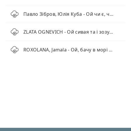
Павло Зібров, Юлія Куба - Ой чи є, чи нема пан-господар вдома
ZLATA OGNEVICH - Ой сивая та і зозуленька
ROXOLANA, Jamala - Ой, бачу в морі корабля