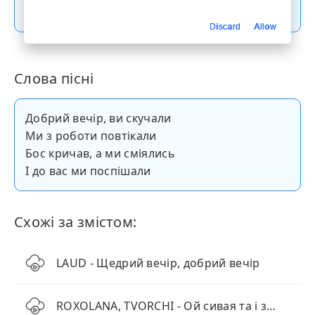
Скачати пісню
Discard
Allow
Слова пісні
Добрий вечір, ви скучали
Ми з роботи повтікали
Бос кричав, а ми сміялись
І до вас ми поспішали
Схожі за змістом:
LAUD - Щедрий вечір, добрий вечір
ROXOLANA, TVORCHI - Ой сивая та і зозуленька